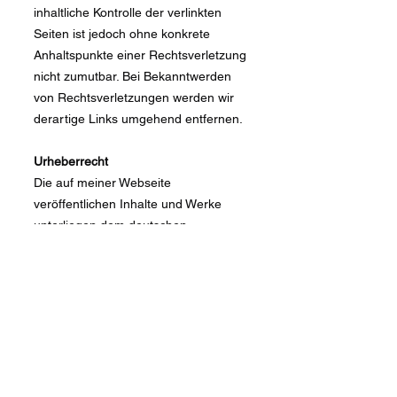
inhaltliche Kontrolle der verlinkten
Seiten ist jedoch ohne konkrete
Anhaltspunkte einer Rechtsverletzung
nicht zumutbar. Bei Bekanntwerden
von Rechtsverletzungen werden wir
derartige Links umgehend entfernen.
Urheberrecht
Die auf meiner Webseite
veröffentlichen Inhalte und Werke
unterliegen dem deutschen
Urheberrecht (
http://www.gesetze-im-
internet.de/bundesrecht/urhg/gesamt.
pdf
). Die Vervielfältigung, Bearbeitung,
Verbreitung und jede Art der
Verwertung des geistigen Eigentums
in ideeller und materieller Sicht des
Urhebers außerhalb der Grenzen des
Urheberrechtes bedürfen der